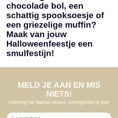
chocolade bol, een
schattig spooksoesje of
een griezelige muffin?
Maak van jouw
Halloweenfeestje een
smulfestijn!
MELD JE AAN EN MIS
NIETS!
Ontvang het laatste nieuws, kortingacties & tips!
E-