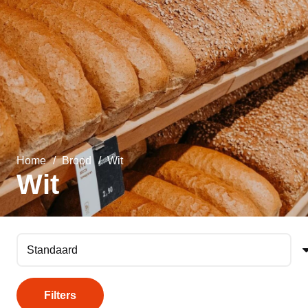
Home
/
Brood
/
Wit
Wit
Filters