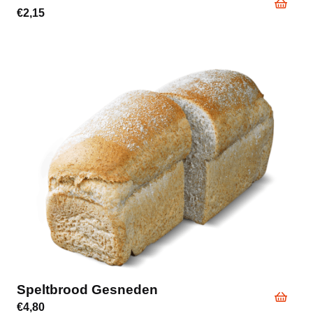
€
2,15
Speltbrood Gesneden
€
4,80