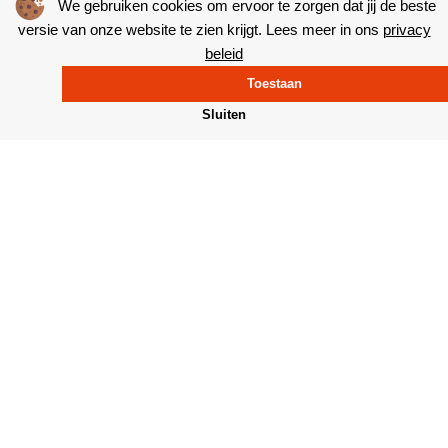
We gebruiken cookies om ervoor te zorgen dat jij de beste
0497 78 27 11
versie van onze website te zien krijgt. Lees meer in ons
privacy
beleid
info@bakkerijvanheeswijk.nl
Toestaan
Sluiten
Producten
Inspiratie
Winkels
Van Heeswijk
Volg ons