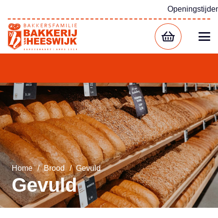
Openingstijde
Home
/
Brood
/
Gevuld
Gevuld