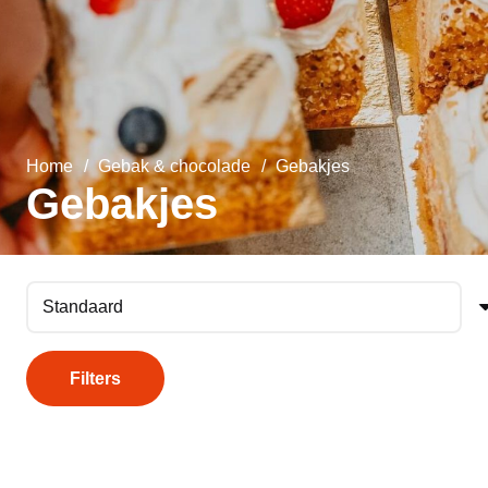
Home
/
Gebak & chocolade
/
Gebakjes
Gebakjes
Filters