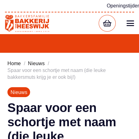
Openingstijde
Home
/
Nieuws
/
Spaar voor een schortje met naam (die leuke
bakkersmuts krijg je er ook bij!)
Nieuws
Spaar voor een
schortje met naam
(die leuke