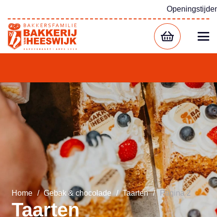
Openingstijde
Home
/
Gebak & chocolade
/
Taarten
/
Pagina 2
Taarten