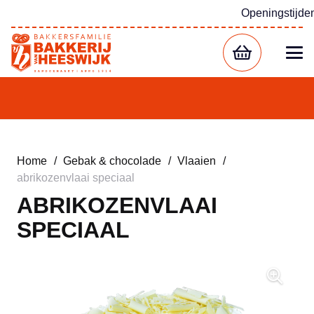
Openingstijde
Home
/
Gebak & chocolade
/
Vlaaien
/
abrikozenvlaai speciaal
ABRIKOZENVLAAI
SPECIAAL