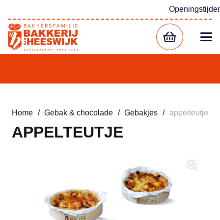
Openingstijde
Home
/
Gebak & chocolade
/
Gebakjes
/
appelteutje
APPELTEUTJE