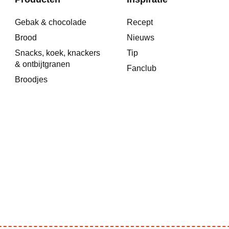
Gebak & chocolade
Recept
Brood
Nieuws
Snacks, koek, knackers
Tip
& ontbijtgranen
Fanclub
Broodjes