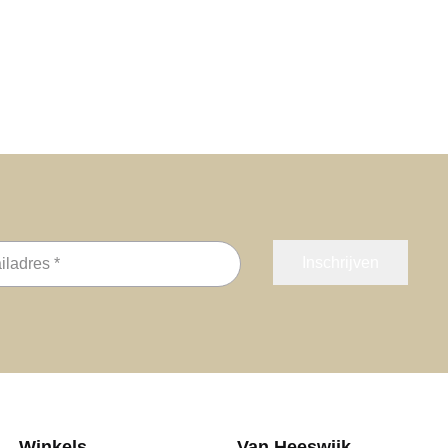
s
Winkels
Van Heeswijk