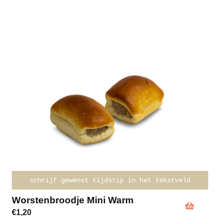
schrijf gewenst tijdstip in het tekstveld
Worstenbroodje Mini Warm
€
1,20