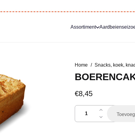
Assortiment
Aardbeienseizo
Home
/
Snacks, koek, knac
BOERENCA
€
8,45
boerencake
Toevoeg
aantal