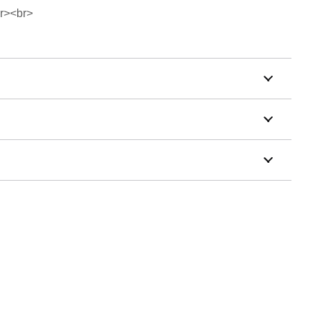
r><br>