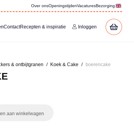
Over ons
Openingstijden
Vacatures
Bezorging
en
Contact
Recepten & inspiratie
Inloggen
kers & ontbijtgranen
/
Koek & Cake
/
boerencake
KE
en aan winkelwagen