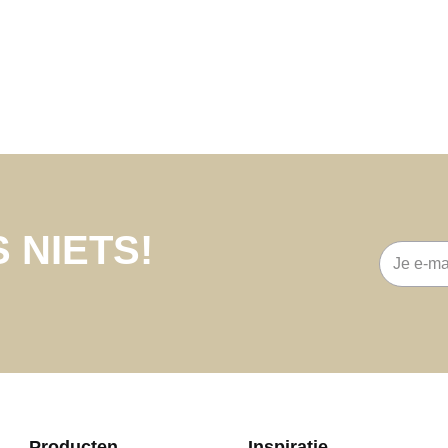
 NIETS!
E-
mailadre
Producten
Inspiratie