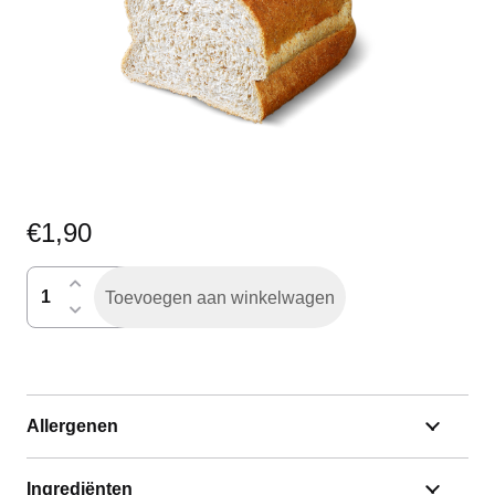
€
1,90
breedbruin
Toevoegen aan winkelwagen
gesneden
half
aantal
Allergenen
Ingrediënten