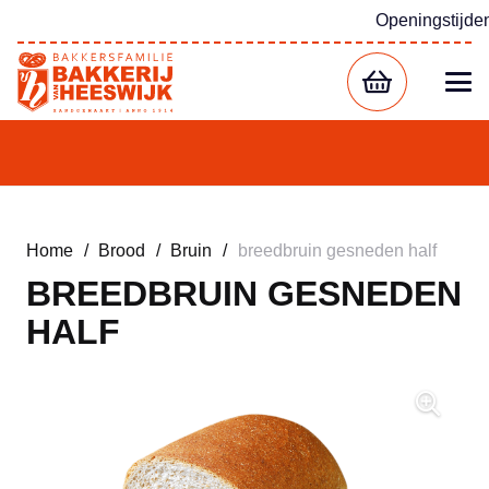
Openingstijde
Home
/
Brood
/
Bruin
/
breedbruin gesneden half
BREEDBRUIN GESNEDEN
HALF