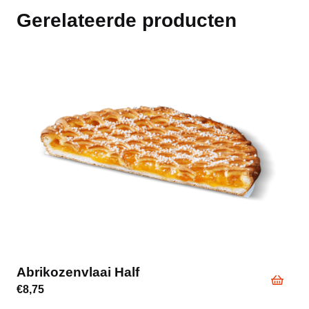
Gerelateerde producten
mail foto naar info@bakkerijvanheeswi
Fototaart Rond (10 Personen)
€
35,50