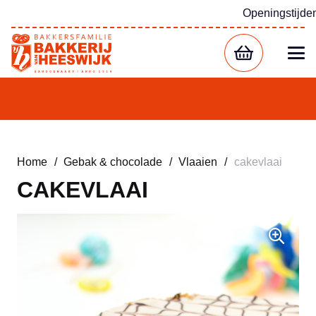
Openingstijde
Home
/
Gebak & chocolade
/
Vlaaien
/
cakevlaai
CAKEVLAAI