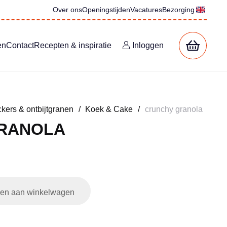
Over ons
Openingstijden
Vacatures
Bezorging
en
Contact
Recepten & inspiratie
Inloggen
kers & ontbijtgranen
/
Koek & Cake
/
crunchy granola
RANOLA
en aan winkelwagen