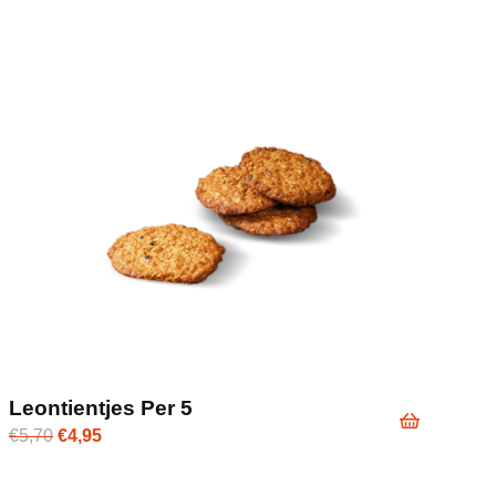
Leontientjes Per 5
Oorspronkelijke
Huidige
€
5,70
€
4,95
prijs
prijs