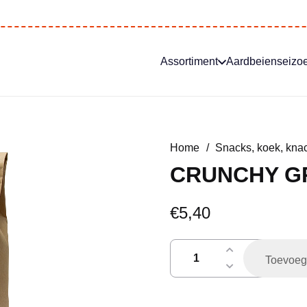
Assortiment
Aardbeienseizo
Home
/
Snacks, koek, knac
CRUNCHY G
€
5,40
crunchy
Toevoeg
granola
aantal