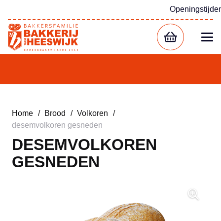
Openingstijde
Home
/
Brood
/
Volkoren
/
desemvolkoren gesneden
DESEMVOLKOREN
GESNEDEN