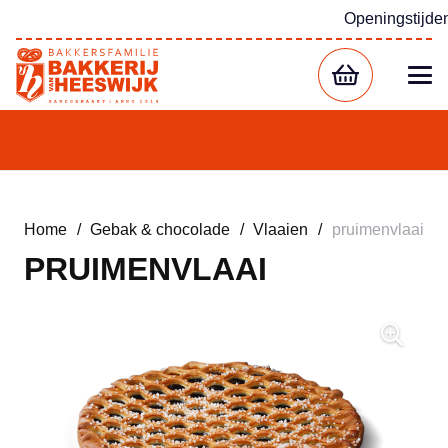
Openingstijde
Home
/
Gebak & chocolade
/
Vlaaien
/
pruimenvlaai
PRUIMENVLAAI