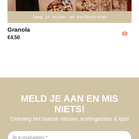
laag in suiker en koolhydraten
Granola
€
4,50
MELD JE AAN EN MIS
NIETS!
Ontvang het laatste nieuws, kortingacties & tips!
E-