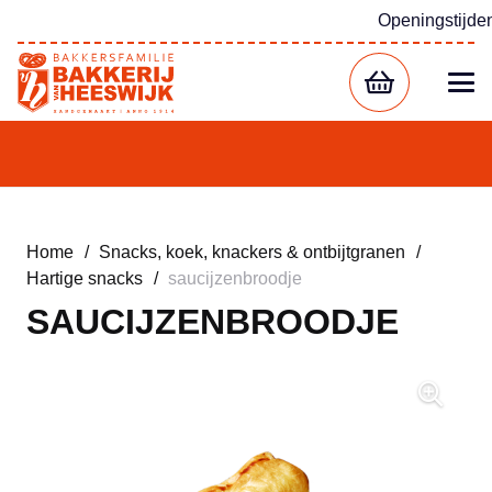
Openingstijde
Home
/
Snacks, koek, knackers & ontbijtgranen
/
Hartige snacks
/
saucijzenbroodje
SAUCIJZENBROODJE