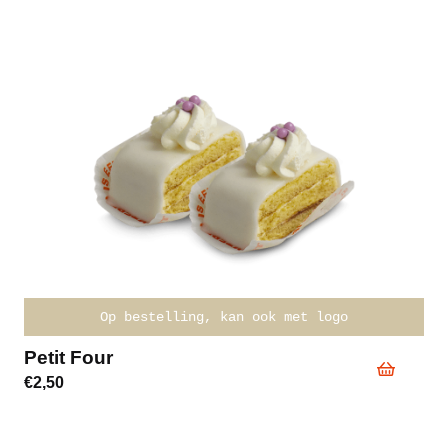
Op bestelling, kan ook met logo
App
etit Four
€
8,
2,50