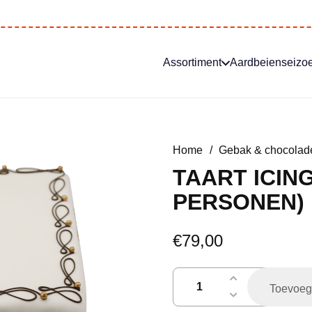
Assortiment
Aardbeienseizo
Home
/
Gebak & chocolad
TAART ICING
PERSONEN)
€
79,00
taart
Toevoeg
icing