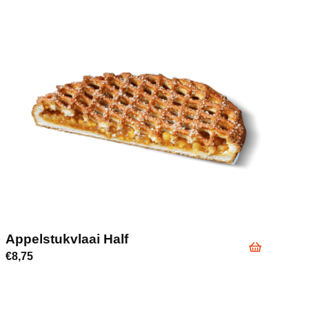
elstukvlaai Half
Kruim
75
€
8,75