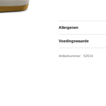
8-
banen
(32
personen)
Allergenen
aantal
Voedingswaarde
Artikelnummer:
52014