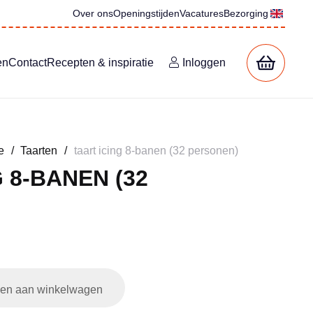
Over ons
Openingstijden
Vacatures
Bezorging
en
Contact
Recepten & inspiratie
Inloggen
e
/
Taarten
/
taart icing 8-banen (32 personen)
 8-BANEN (32
en aan winkelwagen