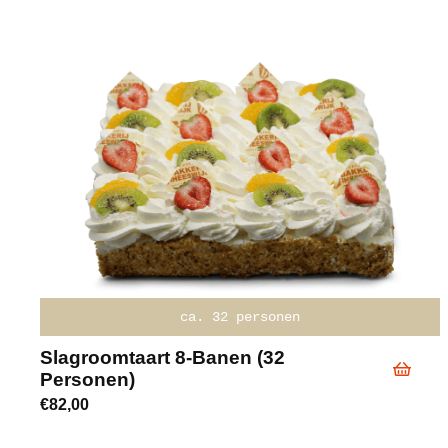
ca. 32 personen
Slagroomtaart 8-Banen (32
P
Personen)
€
€
82,00