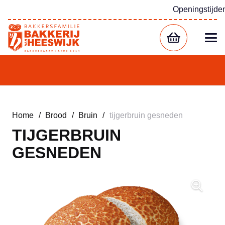
Openingstijde
Home
/
Brood
/
Bruin
/
tijgerbruin gesneden
TIJGERBRUIN
GESNEDEN