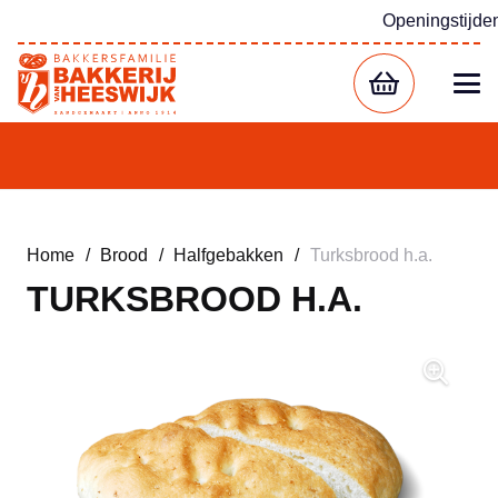
Openingstijde
Home
/
Brood
/
Halfgebakken
/
Turksbrood h.a.
TURKSBROOD H.A.