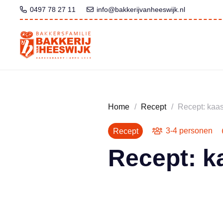
0497 78 27 11
info@bakkerijvanheeswijk.nl
Home
/
Recept
/
Recept: kaa
3-4 personen
Recept
Recept: k