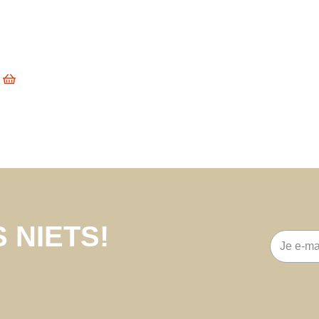
 NIETS!
E-
mailadre