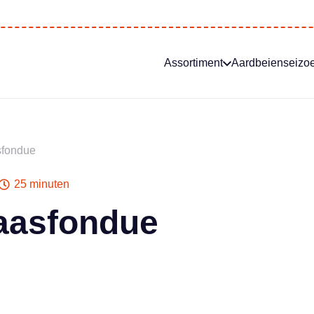
Assortiment
Aardbeienseizo
sfondue
25 minuten
aasfondue