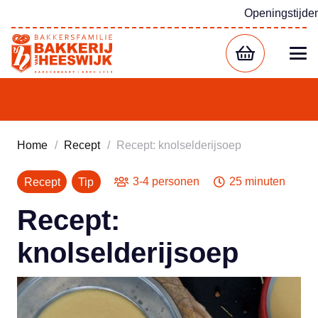
Openingstijde
Home
/
Recept
/
Recept: knolselderijsoep
3-4 personen
25 minuten
Recept
Tip
Recept:
knolselderijsoep