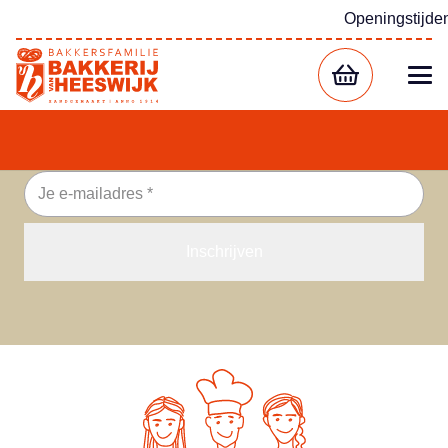
Openingstijde
MELD JE AAN EN MIS
NIETS!
Ontvang het laatste nieuws, kortingacties & tips!
E-
mailadres