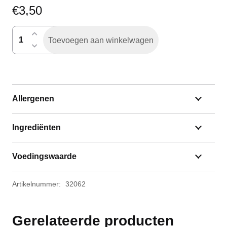
€
3,50
beschuitbollen
Toevoegen aan winkelwagen
per
5
aantal
Allergenen
Ingrediënten
Voedingswaarde
Artikelnummer:
32062
Gerelateerde producten