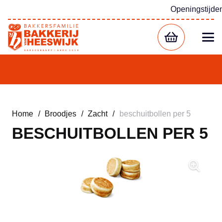
Openingstijde
Home
/
Broodjes
/
Zacht
/
beschuitbollen per 5
BESCHUITBOLLEN PER 5