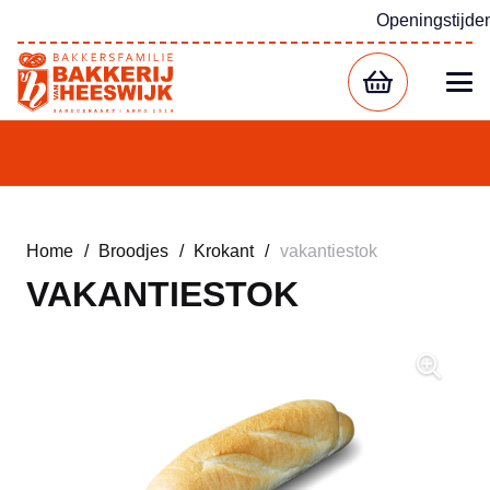
Openingstijde
Home
/
Broodjes
/
Krokant
/
vakantiestok
VAKANTIESTOK