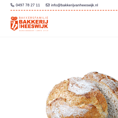
0497 78 27 11
info@bakkerijvanheeswijk.nl