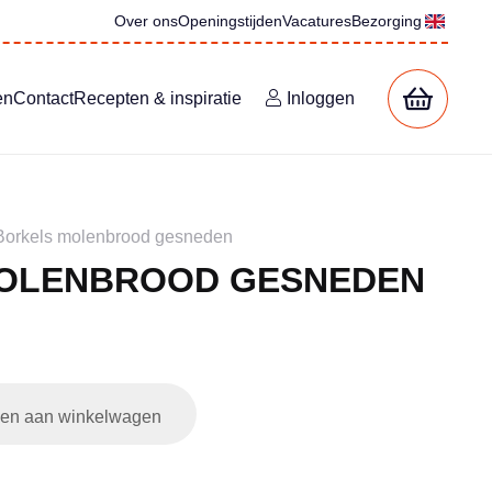
Over ons
Openingstijden
Vacatures
Bezorging
en
Contact
Recepten & inspiratie
Inloggen
Borkels molenbrood gesneden
OLENBROOD GESNEDEN
en aan winkelwagen