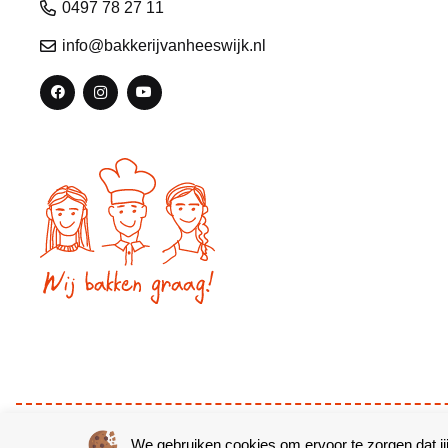
0497 78 27 11
info@bakkerijvanheeswijk.nl
© Copyright 2026 – Bakkerij van Heeswijk |
Website door Yooke
We gebruiken cookies om ervoor te zorgen dat jij