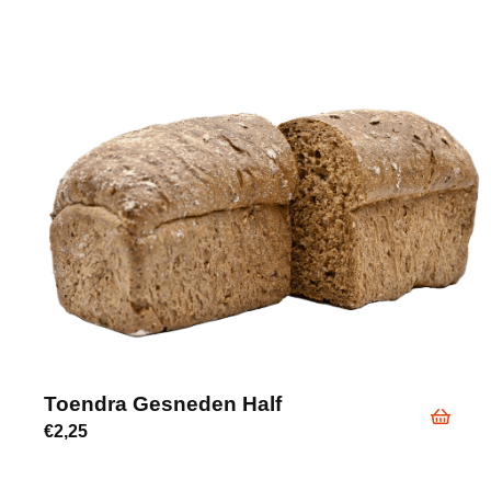
Toendra Gesneden Half
€
2,25