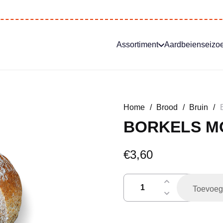
Assortiment
Aardbeienseizo
Home
/
Brood
/
Bruin
/
BORKELS M
€
3,60
Borkels
Toevoeg
molenbrood
gesneden
aantal