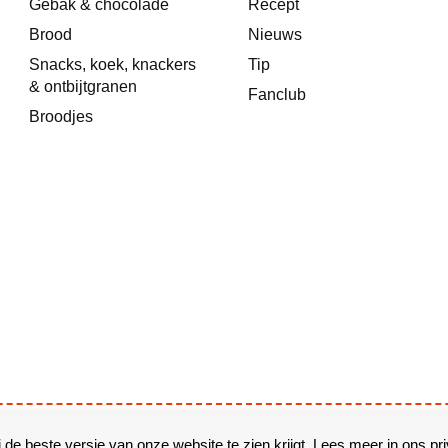
Gebak & chocolade
Recept
Brood
Nieuws
Snacks, koek, knackers
Tip
& ontbijtgranen
Fanclub
Broodjes
r
 de beste versie van onze website te zien krijgt. Lees meer in ons
pr