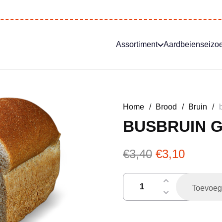
Assortiment
Aardbeienseizo
Home
/
Brood
/
Bruin
/
BUSBRUIN 
Oorspronkeli
Huidig
€
3,40
€
3,10
prijs
prijs
was:
is:
busbruin
Toevoeg
€3,40.
€3,10.
gesneden
aantal