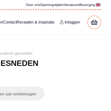
Over ons
Openingstijden
Vacatures
Bezorging
en
Contact
Recepten & inspiratie
Inloggen
busbruin gesneden
GESNEDEN
jke
e
en aan winkelwagen