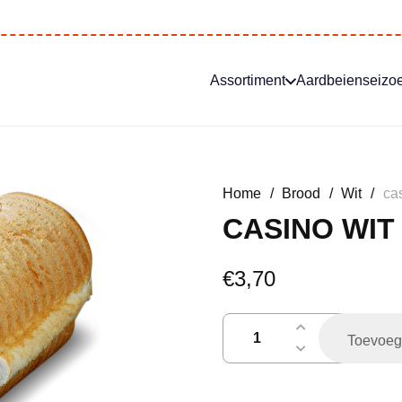
Assortiment
Aardbeienseizo
Home
/
Brood
/
Wit
/
ca
CASINO WI
€
3,70
casino
Toevoeg
wit
rond
gesneden