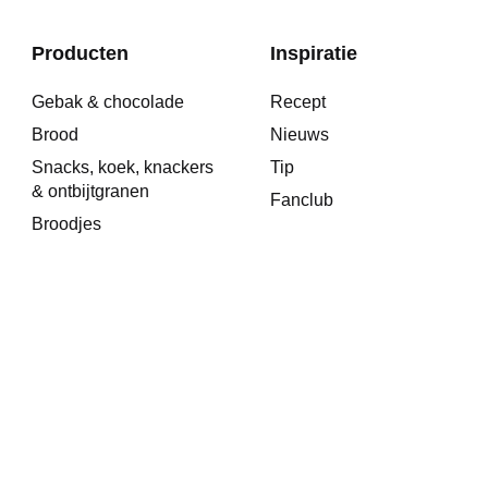
Producten
Inspiratie
Gebak & chocolade
Recept
Brood
Nieuws
Snacks, koek, knackers
Tip
& ontbijtgranen
Fanclub
Broodjes