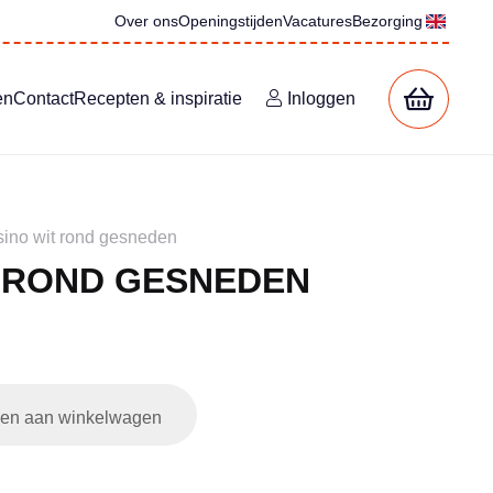
Over ons
Openingstijden
Vacatures
Bezorging
en
Contact
Recepten & inspiratie
Inloggen
sino wit rond gesneden
T ROND GESNEDEN
en aan winkelwagen