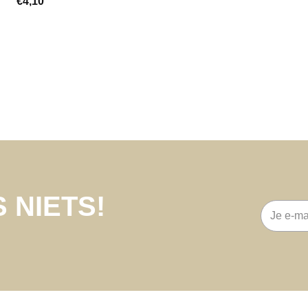
€
4,10
 NIETS!
E-
mailadre