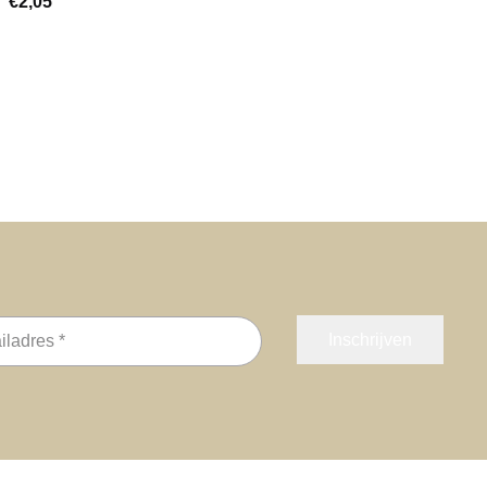
€
2,05
s