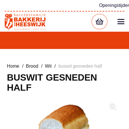
Openingstijde
Home
/
Brood
/
Wit
/
buswit gesneden half
BUSWIT GESNEDEN
HALF