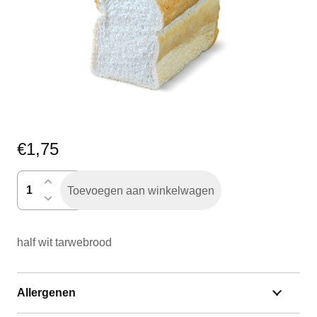
€
1,75
buswit
Toevoegen aan winkelwagen
gesneden
half
aantal
half wit tarwebrood
Allergenen