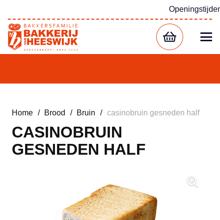
Openingstijde
Home
/
Brood
/
Bruin
/
casinobruin gesneden half
CASINOBRUIN
GESNEDEN HALF