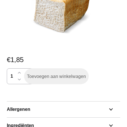
€
1,85
casinobruin
Toevoegen aan winkelwagen
gesneden
half
aantal
Allergenen
Ingrediënten