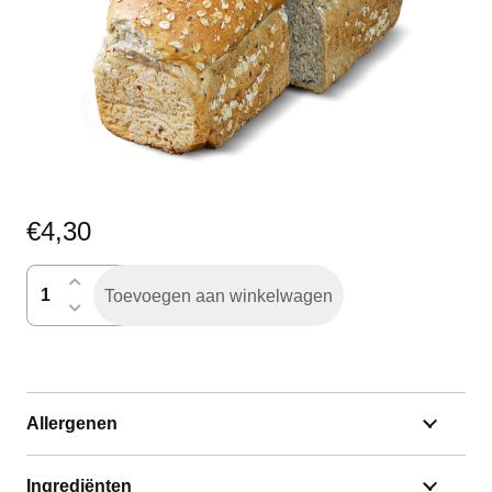
€
4,30
Gessels
Toevoegen aan winkelwagen
granen
gesneden
aantal
Allergenen
Ingrediënten