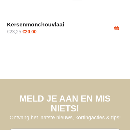
Kersenmonchouvlaai
Oorspronkelijke
Huidige
€
23,25
€
20,00
prijs
prijs
was:
is:
€23,25.
€20,00.
MELD JE AAN EN MIS
NIETS!
Ontvang het laatste nieuws, kortingacties & tips!