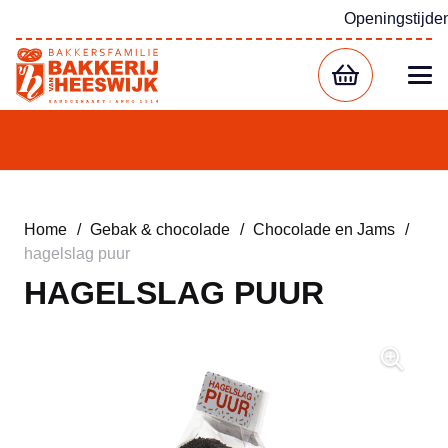
Openingstijde
Home
/
Gebak & chocolade
/
Chocolade en Jams
/
hagelslag puur
HAGELSLAG PUUR