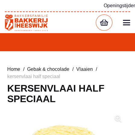
Openingstijde
Home
/
Gebak & chocolade
/
Vlaaien
/
kersenvlaai half speciaal
KERSENVLAAI HALF
SPECIAAL