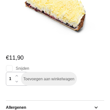
€
11,90
Snijden
kersenvlaai
Toevoegen aan winkelwagen
half
speciaal
aantal
Allergenen