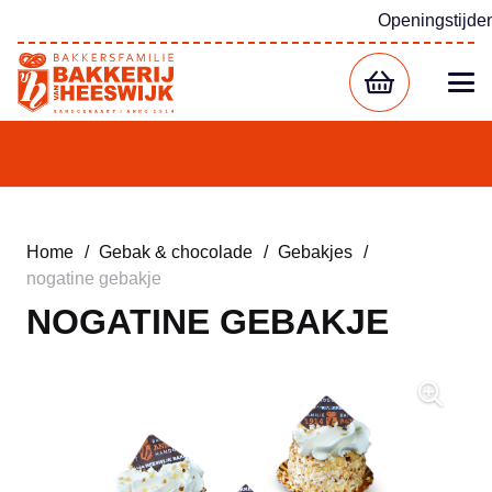
Openingstijde
Home
/
Gebak & chocolade
/
Gebakjes
/
nogatine gebakje
NOGATINE GEBAKJE