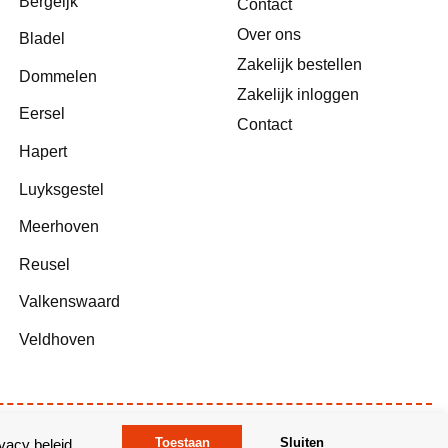
Bergeijk
Contact
Over ons
Bladel
Zakelijk bestellen
Dommelen
Zakelijk inloggen
Eersel
Contact
Hapert
Luyksgestel
Meerhoven
Reusel
Valkenswaard
Veldhoven
Toestaan
Algemene voorwaarden
Sluiten
Privacy
ivacy beleid