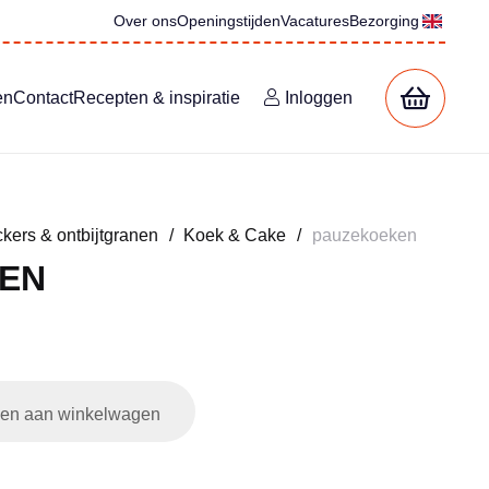
Over ons
Openingstijden
Vacatures
Bezorging
en
Contact
Recepten & inspiratie
Inloggen
kers & ontbijtgranen
/
Koek & Cake
/
pauzekoeken
EN
en aan winkelwagen