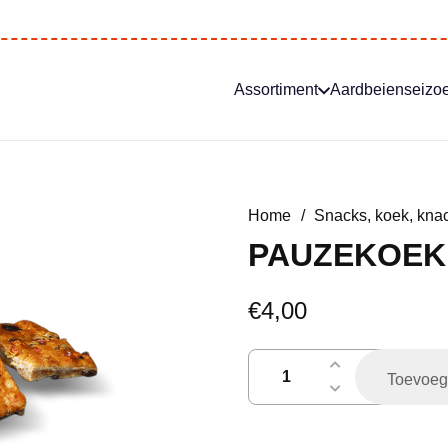
Assortiment
Aardbeienseizo
Home
/
Snacks, koek, knac
PAUZEKOEK
€
4,00
pauzekoeken
Toevoeg
aantal