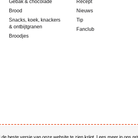
Gebak & chocolade
Recept
Brood
Nieuws
Snacks, koek, knackers
Tip
& ontbijtgranen
Fanclub
Broodjes
r
 de beste versie van onze website te zien krijgt. Lees meer in ons
pr