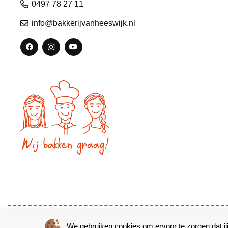
0497 78 27 11
info@bakkerijvanheeswijk.nl
© Copyright 2026 – Bakkerij van Heeswijk |
Website door Yooke
We gebruiken cookies om ervoor te zorgen dat jij