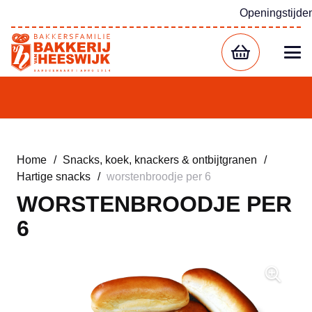
Openingstijde
Home
/
Snacks, koek, knackers & ontbijtgranen
/
Hartige snacks
/
worstenbroodje per 6
WORSTENBROODJE PER
6