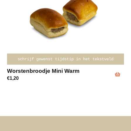
schrijf gewenst tijdstip in het tekstveld
Worstenbroodje Mini Warm
€
1,20