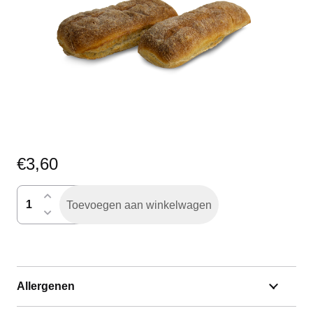
€
3,60
rustiek
Toevoegen aan winkelwagen
stokje
halfgebakken
per
2
Allergenen
aantal