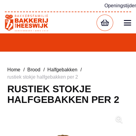
Openingstijde
Home
/
Brood
/
Halfgebakken
/
rustiek stokje halfgebakken per 2
RUSTIEK STOKJE
HALFGEBAKKEN PER 2