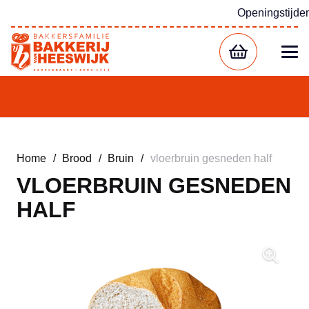
Openingstijde
Home
/
Brood
/
Bruin
/
vloerbruin gesneden half
VLOERBRUIN GESNEDEN
HALF