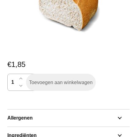
€
1,85
vloerbruin
Toevoegen aan winkelwagen
gesneden
half
aantal
Allergenen
Ingrediënten