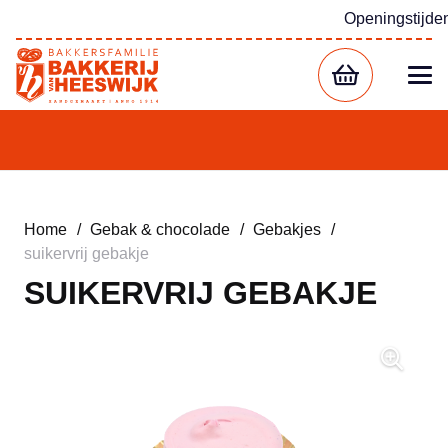
Openingstijde
Home
/
Gebak & chocolade
/
Gebakjes
/
suikervrij gebakje
SUIKERVRIJ GEBAKJE