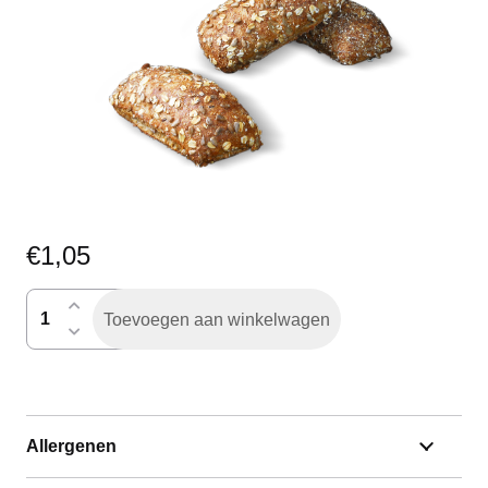
€
1,05
volkoren
Toevoegen aan winkelwagen
krokant
h.a.
aantal
Allergenen