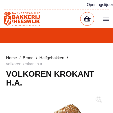
Openingstijde
Home
/
Brood
/
Halfgebakken
/
volkoren krokant h.a.
VOLKOREN KROKANT
H.A.