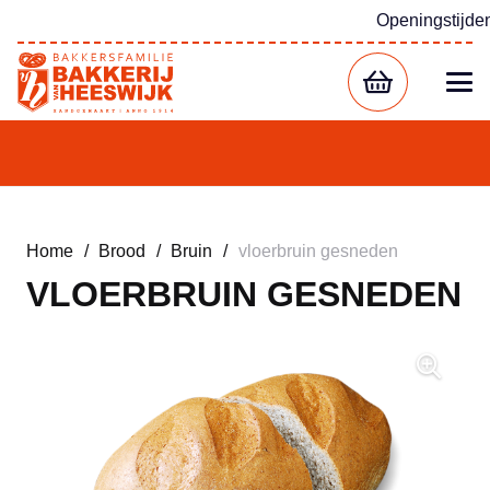
Openingstijde
Home
/
Brood
/
Bruin
/
vloerbruin gesneden
VLOERBRUIN GESNEDEN