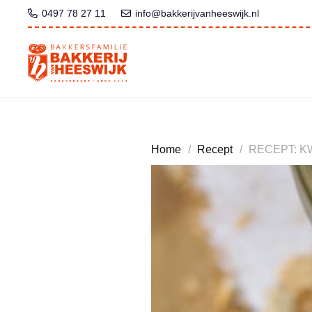
0497 78 27 11
info@bakkerijvanheeswijk.nl
Home
/
Recept
/
RECEPT: 