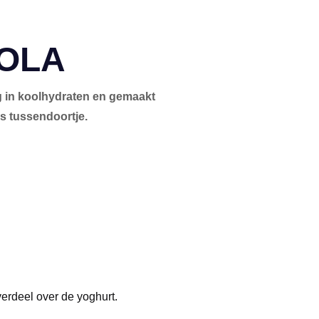
OLA
g in koolhydraten en gemaakt
ls tussendoortje.
verdeel over de yoghurt.