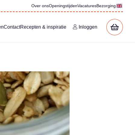
Over ons
Openingstijden
Vacatures
Bezorging
en
Contact
Recepten & inspiratie
Inloggen