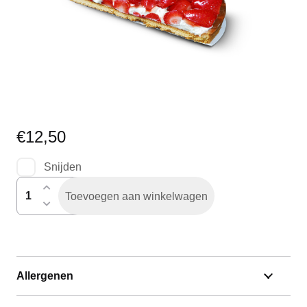
€
12,50
Snijden
aardbeienvlaai
Toevoegen aan winkelwagen
half
aantal
Allergenen