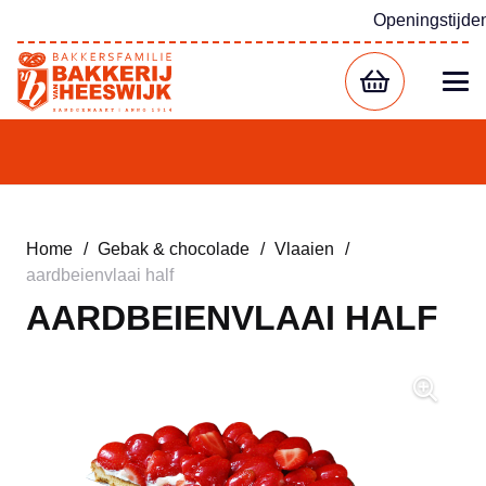
Openingstijde
Home
/
Gebak & chocolade
/
Vlaaien
/
aardbeienvlaai half
AARDBEIENVLAAI HALF