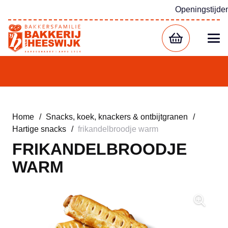
Openingstijde
Home
/
Snacks, koek, knackers & ontbijtgranen
/
Hartige snacks
/
frikandelbroodje warm
FRIKANDELBROODJE
WARM