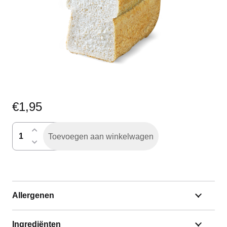
€
1,95
lichtbruin
Toevoegen aan winkelwagen
gesneden
half
aantal
Allergenen
Ingrediënten