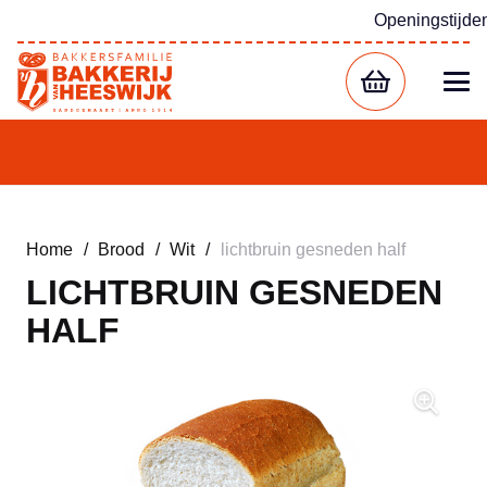
Openingstijde
Home
/
Brood
/
Wit
/
lichtbruin gesneden half
LICHTBRUIN GESNEDEN
HALF