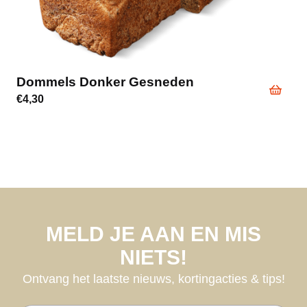
Dommels Donker Gesneden
€
4,30
MELD JE AAN EN MIS
NIETS!
Ontvang het laatste nieuws, kortingacties & tips!