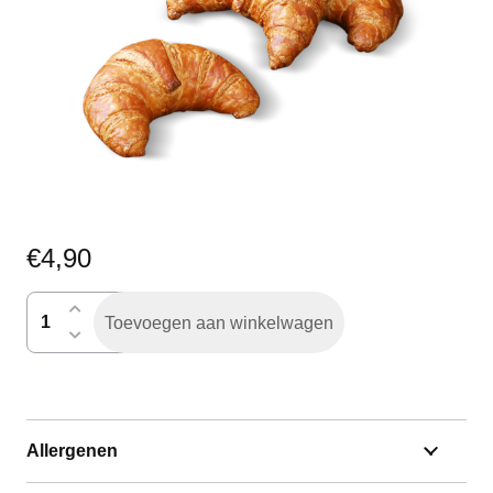
€
4,90
ovencroissant
Toevoegen aan winkelwagen
per
4
ha
aantal
Allergenen