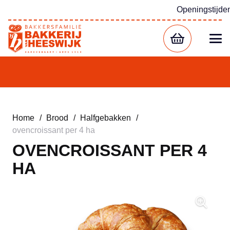
Openingstijde
Home
/
Brood
/
Halfgebakken
/
ovencroissant per 4 ha
OVENCROISSANT PER 4
HA