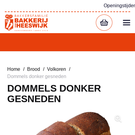
Openingstijde
Home
/
Brood
/
Volkoren
/
Dommels donker gesneden
DOMMELS DONKER
GESNEDEN